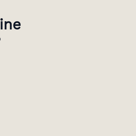
ine
?