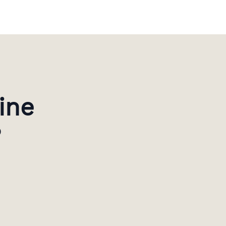
ine
?