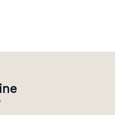
ine
?